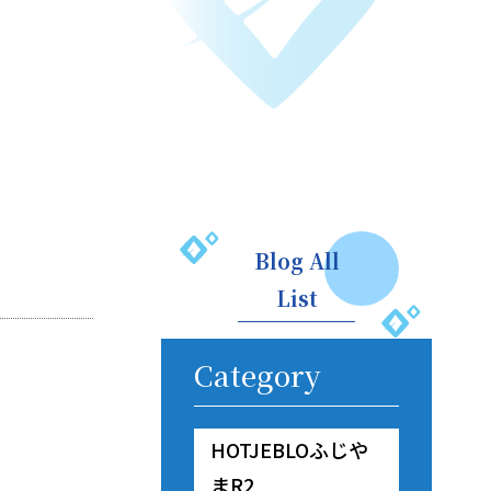
Blog All
List
Category
HOTJEBLOふじや
まR2